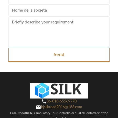
Send
86-010-65569770
bjsilkroad2016@163.com
Casa
Prodotti
Chi siamo
Fatory Tour
Controllo di qualità
Contattaci
notizie