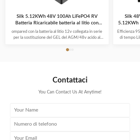
Silk 5.12KWh 48V 100Ah LiFePO4 RV
Silk 4
Batteria Ricaricabile batteria al litio con
5.12KWh R
Smart BMS per RV Camper Sistema solare
Battery
ompared con la batteria al litio 12v collegata in serie
Efficienza 95
per la sostituzione del GEL del AGM/48v acido al
di tempo L
piombo, altamente raccomandiamo un pacchetto
fino a 95%
diretto della batteria al litio 48v, che è più potente e
spinte a
stabile nella prestazione. Se siete un commerciante
confrontato 
del carretto di golf o un responsabile ...
prodot
Contattaci
You Can Contact Us At Anytime!