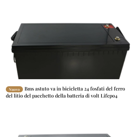
Bms astuto va in bicicletta 24 fosfati del ferro
Nuovo
del litio del pacchetto della batteria di volt Lifepo4