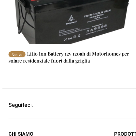
Litio Ion Battery 12v 120ah di Motorhomes per
Nuovo
solare residenziale fuori dalla griglia
Seguiteci.
CHI SIAMO
PRODOTT