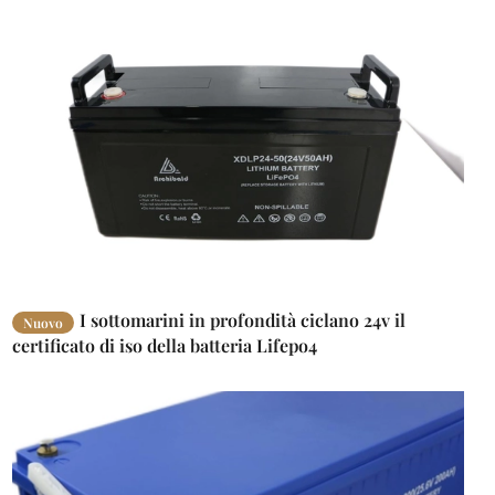
I sottomarini in profondità ciclano 24v il
Nuovo
certificato di iso della batteria Lifepo4