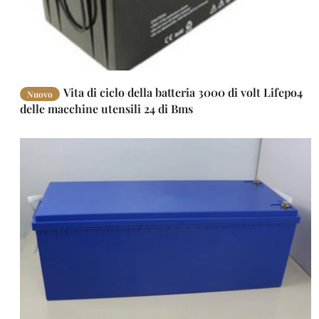
Vita di ciclo della batteria 3000 di volt Lifepo4
Nuovo
delle macchine utensili 24 di Bms