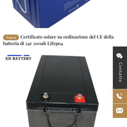
Certificato solare su ordinazione del CE della
Nuovo
batteria di 24v 200ah Lifepo4
Contatto