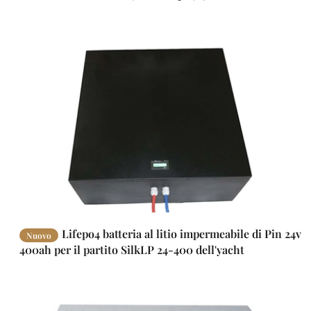
Lifepo4 batteria al litio impermeabile di Pin 24v
Nuovo
400ah per il partito SilkLP 24-400 dell'yacht
dell'automobile di batteria di rv