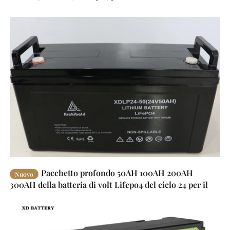
Pacchetto profondo 50AH 100AH 200AH
Nuovo
300AH della batteria di volt Lifepo4 del ciclo 24 per il
sistema solare