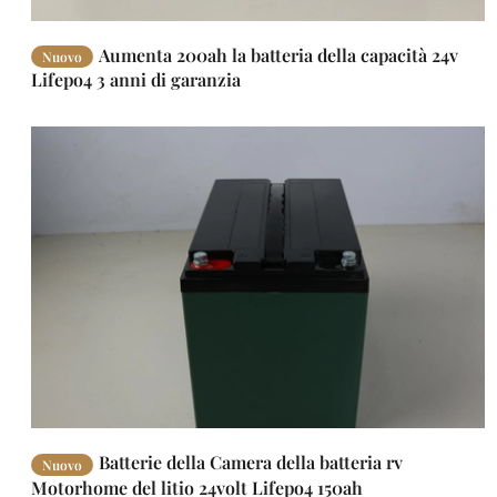
Aumenta 200ah la batteria della capacità 24v
Nuovo
Lifepo4 3 anni di garanzia
Batterie della Camera della batteria rv
Nuovo
Motorhome del litio 24volt Lifepo4 150ah