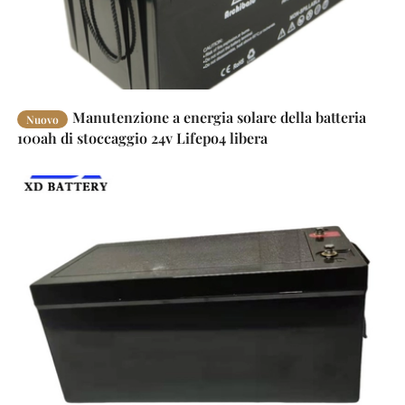
Manutenzione a energia solare della batteria
Nuovo
100ah di stoccaggio 24v Lifepo4 libera