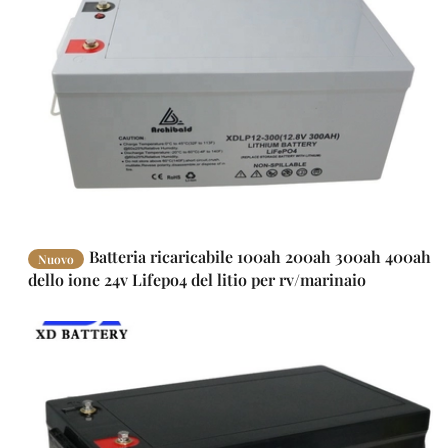
Batteria ricaricabile 100ah 200ah 300ah 400ah
Nuovo
dello ione 24v Lifepo4 del litio per rv/marinaio