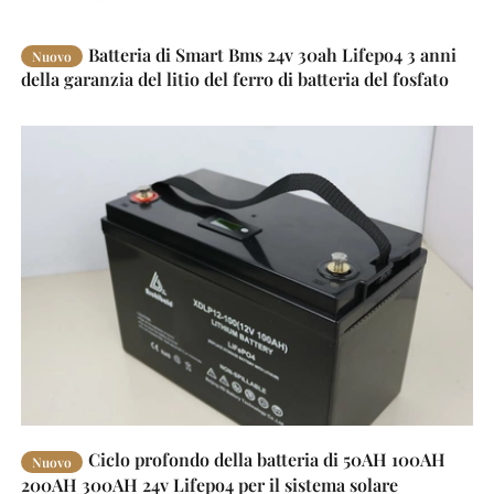
Batteria di Smart Bms 24v 30ah Lifepo4 3 anni
Nuovo
della garanzia del litio del ferro di batteria del fosfato
Ciclo profondo della batteria di 50AH 100AH
Nuovo
200AH 300AH 24v Lifepo4 per il sistema solare