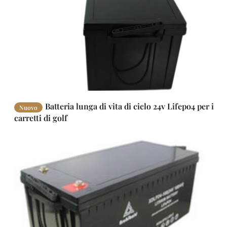
Batteria lunga di vita di ciclo 24v Lifepo4 per i
Nuovo
carretti di golf