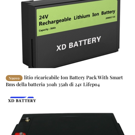
litio ricaricabile Ion Battery Pack With Smart
Nuovo
Bms della batteria 30ah 35ah di 24v Lifepo4