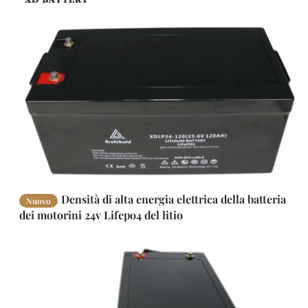
Densità di alta energia elettrica della batteria
Nuovo
dei motorini 24v Lifepo4 del litio