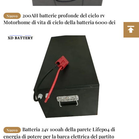
200AH batterie profonde del ciclo rv
Nuovo
Motorhome di vita di ciclo della batteria 6000 dei
marinai 24v Lifepo4
Batteria 24v 100ah della parete Lifepo4 di
Nuovo
energia di potere per la barca elettrica del partito