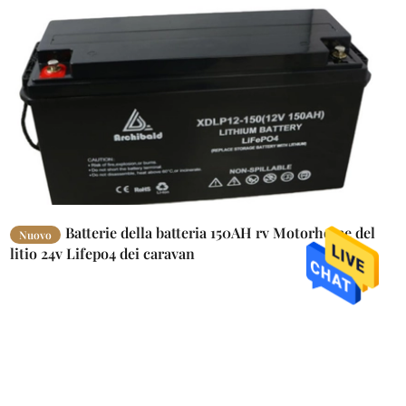
Batterie della batteria 150AH rv Motorhome del
Nuovo
litio 24v Lifepo4 dei caravan