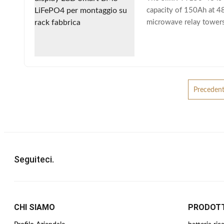
capacity of 150Ah at 48
microwave relay towers,
integration into existi
Preceden
Seguiteci.
CHI SIAMO
PRODOTT