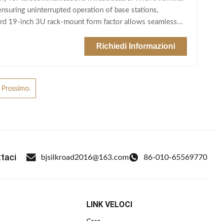
ensuring uninterrupted operation of base stations,
dard 19-inch 3U rack-mount form factor allows seamless
Richiedi Informazioni
l Prossimo.
taci
bjsilkroad2016@163.com
86-010-65569770
LINK VELOCI