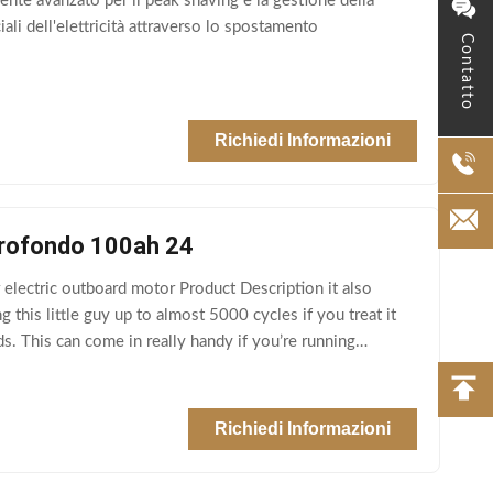
te avanzato per il peak shaving e la gestione della
ali dell'elettricità attraverso lo spostamento
Contatto
Richiedi Informazioni
 profondo 100ah 24
electric outboard motor Product Description it also
 this little guy up to almost 5000 cycles if you treat it
. This can come in really handy if you’re running
Richiedi Informazioni