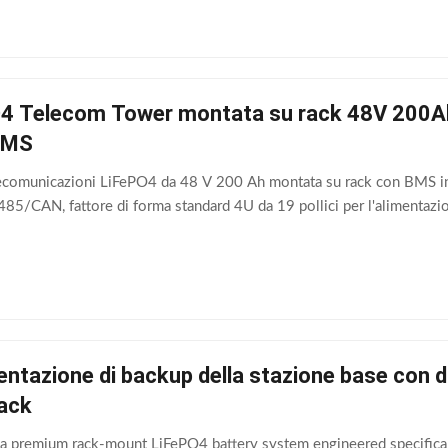
O4 Telecom Tower montata su rack 48V 200Ah 
BMS
telecomunicazioni LiFePO4 da 48 V 200 Ah montata su rack con BMS in
485/CAN, fattore di forma standard 4U da 19 pollici per l'alimentazio
entazione di backup della stazione base con
ack
a premium rack-mount LiFePO4 battery system engineered specificall