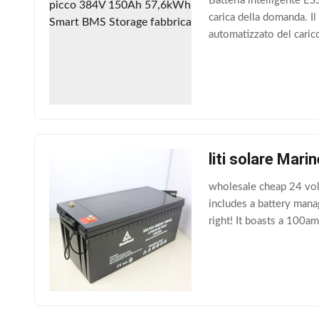
Batteria intelligente E
carica della domanda. Il
automatizzato del caric
liti solare Mar
wholesale cheap 24 volt
includes a battery manag
right! It boasts a 100a
something like a micro