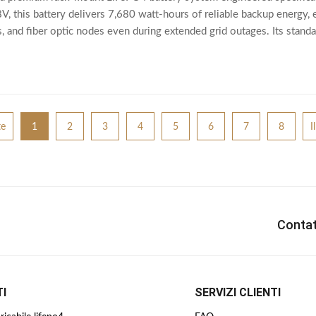
V, this battery delivers 7,680 watt-hours of reliable backup energy, 
 and fiber optic nodes even during extended grid outages. Its stan
ng telecom equipment
te
1
2
3
4
5
6
7
8
I
Contat
I
SERVIZI CLIENTI