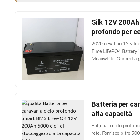
Silk 12V 200Ah 
profondo per c
2020 new lipo 12 v lif
Time LiFePO4 Battery is
Meanwhile, Our recharg
in lead acid battery. 2
Batteria per c
alta capacità
Batteria a ciclo profon
rete. Fornisce oltre 50