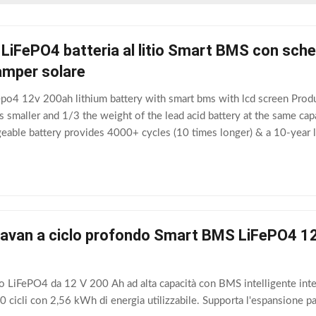
LiFePO4 batteria al litio Smart BMS con scher
amper solare
epo4 12v 200ah lithium battery with smart bms with lcd screen Pro
 smaller and 1/3 the weight of the lead acid battery at the same capa
eable battery provides 4000+ cycles (10 times longer) & a 10-year 
000-3000 cycles
aravan a ciclo profondo Smart BMS LiFePO4 12
do LiFePO4 da 12 V 200 Ah ad alta capacità con BMS intelligente integ
00 cicli con 2,56 kWh di energia utilizzabile. Supporta l'espansione p