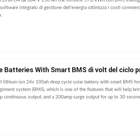
SS LiFePO4 da 384 V 150 Ah che fornisce 57,6 kWh con BMS intelligen
 software integrato di gestione dell'energia ottimizza i costi commerci
o.
ine Batteries With Smart BMS di volt del ciclo
 lithium ion 24v 100ah deep cycle solar battery with smart BMS for 
ement system (BMS), which is one of the features that will help bring
mp continuous output, and a 200amp surge output for up to 30 seconds
wave, big air compressor