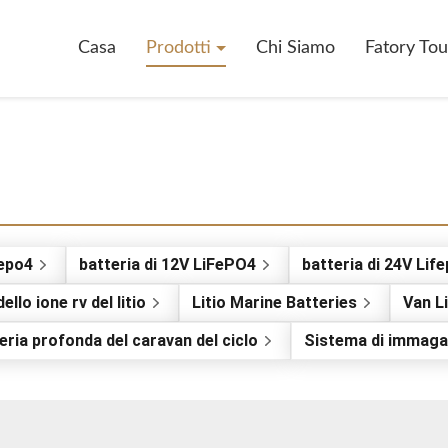
Casa
Prodotti
Chi Siamo
Fatory Tou
fepo4
batteria di 12V LiFePO4
batteria di 24V Lif
ello ione rv del litio
Litio Marine Batteries
Van L
eria profonda del caravan del ciclo
Sistema di immagaz