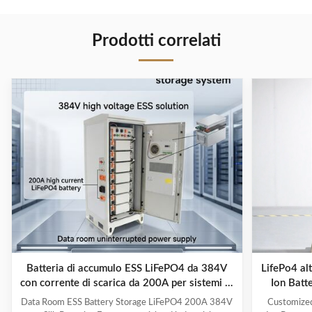
Prodotti correlati
Batteria di accumulo ESS LiFePO4 da 384V
LifePo4 alt
con corrente di scarica da 200A per sistemi di
Ion Batte
energia solare
Data Room ESS Battery Storage LiFePO4 200A 384V
Customized