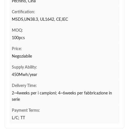
Pechino, Cina
Certification:
MSDS,UN38.3, UL1642, CE,IEC
MOQ:
100pcs
Price:
Negoziabile
Supply Ability:
450Mwh/year
Delivery Time:
2~4weeks per i campioni; 4~6weeks per fabbricazione in
serie
Payment Terms:
L/C; TT