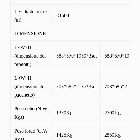
Livello del mare
≤1500
(m)
DIMENSIONE
L×W×H
(dimensione dei
588*570*1950*3set
588*570*1950*6s
prodotti)
L×W×H
(dimensione del
703*685*2135*3set
703*685*2135*6s
pacchetto)
Peso netto (N.W.
1350Kg
2700Kg
Kgs)
Peso lordo (G.W
1425Kg
2850Kg
Kgs)