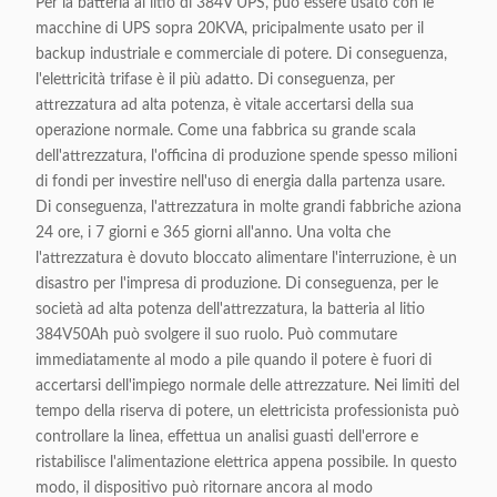
Per la batteria al litio di 384V UPS, può essere usato con le
macchine di UPS sopra 20KVA, pricipalmente usato per il
backup industriale e commerciale di potere. Di conseguenza,
l'elettricità trifase è il più adatto. Di conseguenza, per
attrezzatura ad alta potenza, è vitale accertarsi della sua
operazione normale. Come una fabbrica su grande scala
dell'attrezzatura, l'officina di produzione spende spesso milioni
di fondi per investire nell'uso di energia dalla partenza usare.
Di conseguenza, l'attrezzatura in molte grandi fabbriche aziona
24 ore, i 7 giorni e 365 giorni all'anno. Una volta che
l'attrezzatura è dovuto bloccato alimentare l'interruzione, è un
disastro per l'impresa di produzione. Di conseguenza, per le
società ad alta potenza dell'attrezzatura, la batteria al litio
384V50Ah può svolgere il suo ruolo. Può commutare
immediatamente al modo a pile quando il potere è fuori di
accertarsi dell'impiego normale delle attrezzature. Nei limiti del
tempo della riserva di potere, un elettricista professionista può
controllare la linea, effettua un analisi guasti dell'errore e
ristabilisce l'alimentazione elettrica appena possibile. In questo
modo, il dispositivo può ritornare ancora al modo