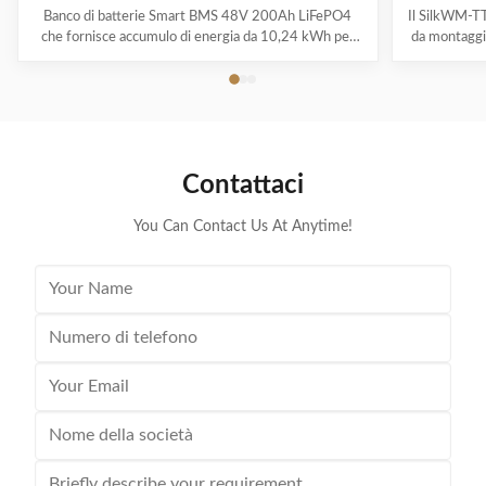
remoto RS485 10kWh
BMS R
Banco di batterie Smart BMS 48V 200Ah LiFePO4
Il SilkWM-T
che fornisce accumulo di energia da 10,24 kWh per
da montaggio
torri di telecomunicazioni. Dispone di monitoraggio
di riserva in
remoto RS485/CAN, oltre 6000 cicli e scalabilità
a install
parallela fino a 153 kWh per implementazioni di
stoccaggio di
stazioni base di grandi dimensioni.
Contattaci
You Can Contact Us At Anytime!