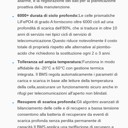
allarme, e la registrazione dei dati per la pianificazione
proattiva della manutenzione.
6000+ durata di ciclo profondo:
Le celle prismatiche
LiFePO4 di grado A forniscono oltre 6000 cicli ad una
profondità di scarica dell'80%, che si traduce in oltre 10
anni di servizio nei tipici cicli di servizio di
telecomunicazione.Questo riduce notevolmente il costo
totale di proprietà rispetto alle alternative al piombo-
acido che richiedono la sostituzione ogni 2 o 3 anni.
Tolleranza ad ampia temperatura:
Funziona in modo
affidabile da -20°C a 60°C con gestione termica
integrata. Il BMS regola automaticamente i parametri di
carica e scarica in base alle letture della temperatura
della cella,assicurare un funzionamento sicuro anche in
rifugi per telecomunicazioni all'aperto non blindati.
Recupero di scarica profonda:
Gli algoritmi avanzati di
bilanciamento delle celle e di recupero a bassa tensione
consentono alla batteria di recuperare da eventi di
scarica profonda senza perdita permanente di
capacità.Il BMS applica una tariffazione di recupero a