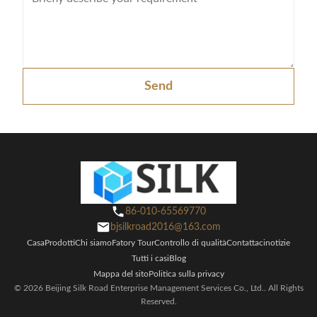
Send
86-010-65569770
bjsilkroad2016@163.com
Casa
Prodotti
Chi siamo
Fatory Tour
Controllo di qualità
Contattaci
notizie
Tutti i casi
Blog
Mappa del sito
Politica sulla privacy
© 2026 Beijing Silk Road Enterprise Management Services Co., Ltd.. All Rights
Reserved.