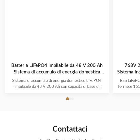
Batteria LiFePO4 impilabile da 48 V 200 Ah
768V 
Sistema di accumulo di energia domestica
Sistema ind
modulare da 10,24 kWh espandibile fino a 40
Sistema di accumulo di energia domestico LiFePO4
ESS LiFePO
kWh
impilabile da 48 V 200 Ah con capacità di base di
fornisce 153
10,24 kWh, espandibile fino a 40 kWh tramite
10 piedi
impilamento modulare. BMS intelligente con
integra
bilanciamento automatico, oltre 6000 cicli. Design
l'integra
plug-and-play per accumulo solare residenziale.
industrial
Contattaci