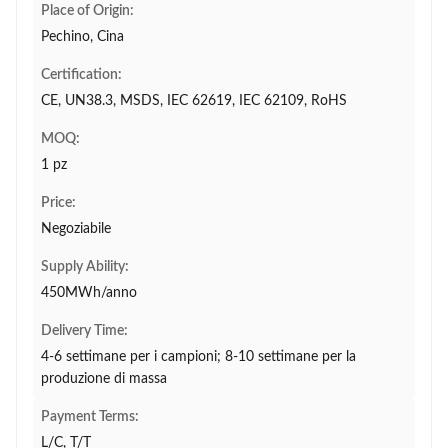
Place of Origin:
Pechino, Cina
Certification:
CE, UN38.3, MSDS, IEC 62619, IEC 62109, RoHS
MOQ:
1 pz
Price:
Negoziabile
Supply Ability:
450MWh/anno
Delivery Time:
4-6 settimane per i campioni; 8-10 settimane per la
produzione di massa
Payment Terms:
L/C, T/T