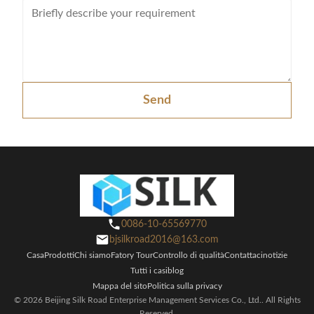
Send
0086-10-65569770
bjsilkroad2016@163.com
Casa
Prodotti
Chi siamo
Fatory Tour
Controllo di qualità
Contattaci
notizie
Tutti i casi
blog
Mappa del sito
Politica sulla privacy
© 2026 Beijing Silk Road Enterprise Management Services Co., Ltd.. All Rights
Reserved.