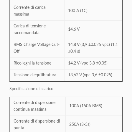
Corrente di carica
100 A (1C)
massima
Carica di tensione
14,6 V
raccomandata
BMS Charge Voltage Cut-
14,8 V (3,9 ±0.025 vpc) (1,1
Off
±0.4 s)
Ricolleghi la tensione
14,2 V (vpc 3,8 ±0.05)
Tensione d'equilibratura
13,62 V (vpc 3,6 ±0.025)
Specificazione di scarico
Corrente di dispersione
100A (150A BMS)
continua massima
Corrente di dispersione di
250A (3-5s)
punta