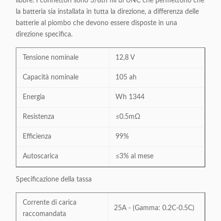
libbre. I connettori sono 3/8th fili di UNC che permettono che
la batteria sia installata in tutta la direzione, a differenza delle
batterie al piombo che devono essere disposte in una
direzione specifica.
Tensione nominale
12,8 V
Capacità nominale
105 ah
Energia
Wh 1344
Resistenza
≤0.5mΩ
Efficienza
99%
Autoscarica
≤3% al mese
Specificazione della tassa
Corrente di carica
25A - (Gamma: 0.2C-0.5C)
raccomandata