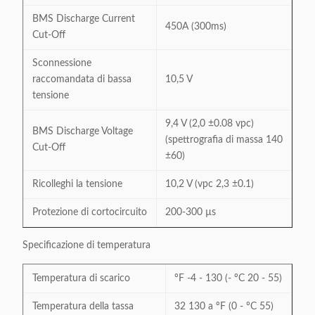
BMS Discharge Current
450A (300ms)
Cut-Off
Sconnessione
raccomandata di bassa
10,5 V
tensione
9,4 V (2,0 ±0.08 vpc)
BMS Discharge Voltage
(spettrografia di massa 140
Cut-Off
±60)
Ricolleghi la tensione
10,2 V (vpc 2,3 ±0.1)
Protezione di cortocircuito
200-300 µs
Specificazione di temperatura
Temperatura di scarico
ºF -4 - 130 (- ºC 20 - 55)
Temperatura della tassa
32 130 a ºF (0 - ºC 55)