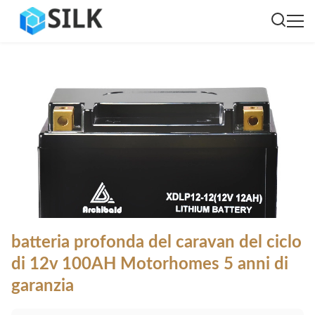
batteria profonda del caravan del ciclo
di 12v 100AH Motorhomes 5 anni di
garanzia