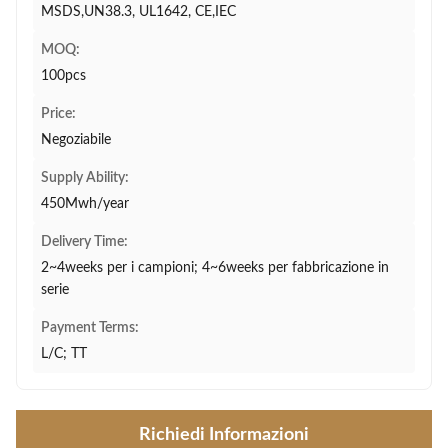
MSDS,UN38.3, UL1642, CE,IEC
MOQ:
100pcs
Price:
Negoziabile
Supply Ability:
450Mwh/year
Delivery Time:
2~4weeks per i campioni; 4~6weeks per fabbricazione in
serie
Payment Terms:
L/C; TT
Richiedi Informazioni