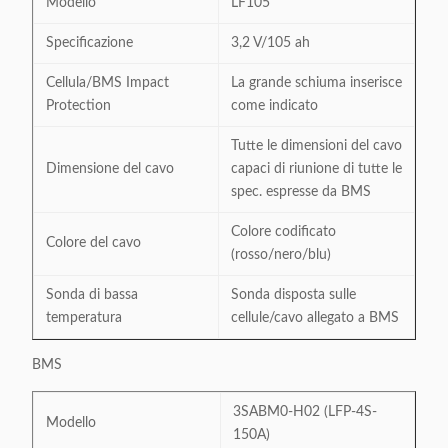
Modello
LF105
Specificazione
3,2 V/105 ah
Cellula/BMS Impact
La grande schiuma inserisce
Protection
come indicato
Tutte le dimensioni del cavo
Dimensione del cavo
capaci di riunione di tutte le
spec. espresse da BMS
Colore codificato
Colore del cavo
(rosso/nero/blu)
Sonda di bassa
Sonda disposta sulle
temperatura
cellule/cavo allegato a BMS
BMS
3SABM0-H02 (LFP-4S-
Modello
150A)