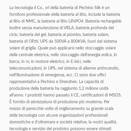
La tecnologia il Co., srl della batteria di Pechino Silk è un
fornitore professionale della batteria al litio, include la batteria
al litio di NMC, la batteria al litio LiFePO4. Batteria rechargable
inoltre senza manutenzione di VRLA, batteria profonda del
ciclo, batteria del gel, batteria al piombo, batteria solare,
batteria di OPzV, UPS da 500VA a 800KVA, fuori dal sistema
solare di griglia. Quale può applicarsi nello stoccaggio solare
della centrale elettrica, nello stoccaggio dell'energia eolica, in
barca, in rv, in motore elettrico, in E-bici, nelle
telecomunicazioni, in UPS, nel sistema di allarme antincendio,
nell'illuminazione di emergenza, ecc. Ci sono due uffici
rappresentativi a Pechino e Shenzhen. La capacità di
produzione della batteria ha raggiunto 1,2 milione unità
all'anno. I prodotti hanno passato il CE, certificazioni di MSDS.
È fornito di attrezzatura di produzione più moderna. Per
mezzo di parecchie volte di miglioramento su grande scala
della tecnologia con alcune organizzazioni professionali
domestiche e d'oltremare e società relative, la nostri qualità,
tecnologia e servizio del prodotto possono essere stimati