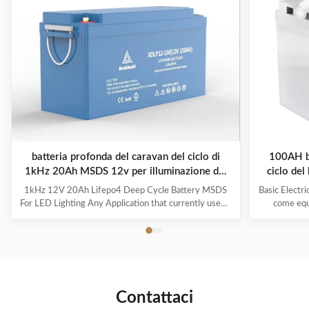
batteria profonda del caravan del ciclo di
100AH ba
1kHz 20Ah MSDS 12v per illuminazione del
ciclo de
LED
1kHz 12V 20Ah Lifepo4 Deep Cycle Battery MSDS
Basic Electri
For LED Lighting Any Application that currently uses a
come equ
Lead Acid Battery can use a Silk LIFEPO4 battery as a
Manageme
direct replacement as long as the amperage load does
ensure t
not exceed the specifications of the Silk Battery.
Controlled b
Please see the Specifications for each battery size for
operating
details. Cars, Trucks, RVs, Golf Carts, Medical
dischargin
Equipment, Wheelchairs, Scooters, Boats, Remote
internal
Contattaci
Communication Stations, Surveillance Equipment can
instance, if 
all benefit from the
b