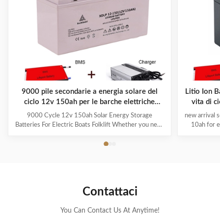
9000 pile secondarie a energia solare del
Litio Ion 
ciclo 12v 150ah per le barche elettriche
vita di c
Folklift
9000 Cycle 12v 150ah Solar Energy Storage
new arrival s
Batteries For Electric Boats Folklift Whether you need
10ah for e
deep cycling power for your Boat or RV; for your Solar
Cycle batteri
and Wind power generator system; a consistent ride
chemistry, a
from your Electric Vehicles or Golf Cars; or a long
get the
lasting battery pack in your Floor Cleaning machine,
applicatio
Aerial Work Platforms or Pallet Truck, we have a
batteri
battery that has been tested and proven the best in
customers t
Contattaci
your Deep Cycle application. ATTENTION: We can
geared to
design 12V LiFePO4 with
You Can Contact Us At Anytime!