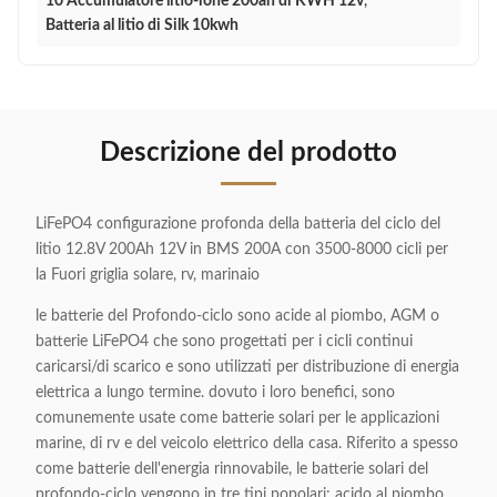
10 Accumulatore litio-ione 200ah di KWH 12v
,
Batteria al litio di Silk 10kwh
Descrizione del prodotto
LiFePO4 configurazione profonda della batteria del ciclo del
litio 12.8V 200Ah 12V in BMS 200A con 3500-8000 cicli per
la Fuori griglia solare, rv, marinaio
le batterie del Profondo-ciclo sono acide al piombo, AGM o
batterie LiFePO4 che sono progettati per i cicli continui
caricarsi/di scarico e sono utilizzati per distribuzione di energia
elettrica a lungo termine. dovuto i loro benefici, sono
comunemente usate come batterie solari per le applicazioni
marine, di rv e del veicolo elettrico della casa. Riferito a spesso
come batterie dell'energia rinnovabile, le batterie solari del
profondo-ciclo vengono in tre tipi popolari: acido al piombo