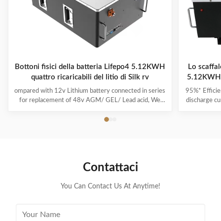
Bottoni fisici della batteria Lifepo4 5.12KWH
Lo scaffal
quattro ricaricabili del litio di Silk rv
5.12KWH 4
ompared with 12v Lithium battery connected in series
95%* Efficie
for replacement of 48v AGM/ GEL/ Lead acid, We
discharge cu
highly recommend a direct 48v lithium battery pack,
its capacit
which is more powerful and stable in performance. If
run-time c
you are a golf cart dealer or fleet manager, to start
product i
offering your customers the best-in-class lithium golf
power and i
cart battery by becoming a Silk dealer. From no
effect, no m
maintenance to faster charge times, lithium batteries
used as soo
Contattaci
have many advantages over lead-acid. Silk Lithium
ion is a lit
batteries feature
You Can Contact Us At Anytime!