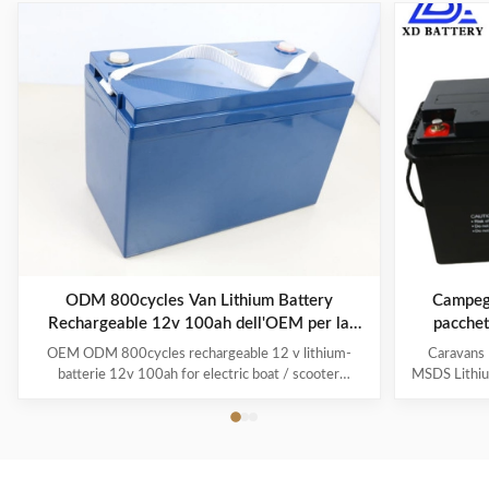
ODM 800cycles Van Lithium Battery
Campegg
Rechargeable 12v 100ah dell'OEM per la
pacchet
barca/motorino elettrici
c
OEM ODM 800cycles rechargeable 12 v lithium-
Caravans 
batterie 12v 100ah for electric boat / scooter
MSDS Lithium
/Boats/Electric Folklifts Product Description
post concer
Weight/power ratio - A typical 100 Ah LiFePO4 deep
for electrica
cycle battery weighs about 31 pounds. A comparable
could also 
lead acid battery is over twice that. Because LiFePO4
indeed a bank
batteries can be safely be drawn down 95% vs
why was Lit