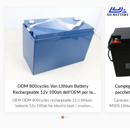
ODM 800cycles Van Lithium Battery
Campegg
Rechargeable 12v 100ah dell'OEM per la
pacchet
barca/motorino elettrici
c
OEM ODM 800cycles rechargeable 12 v lithium-
Caravans 
batterie 12v 100ah for electric boat / scooter
MSDS Lithium
/Boats/Electric Folklifts Product Description
post concer
Weight/power ratio - A typical 100 Ah LiFePO4 deep
for electrica
cycle battery weighs about 31 pounds. A comparable
could also 
lead acid battery is over twice that. Because LiFePO4
indeed a