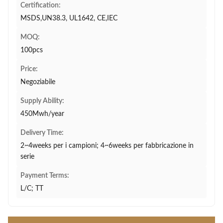
Certification:
MSDS,UN38.3, UL1642, CE,IEC
MOQ:
100pcs
Price:
Negoziabile
Supply Ability:
450Mwh/year
Delivery Time:
2~4weeks per i campioni; 4~6weeks per fabbricazione in
serie
Payment Terms:
L/C; TT