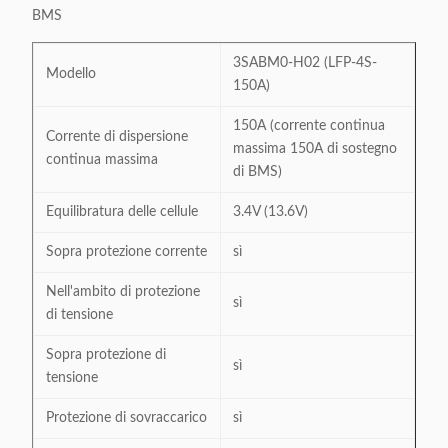
BMS
3SABM0-H02 (LFP-4S-
Modello
150A)
150A (corrente continua
Corrente di dispersione
massima 150A di sostegno
continua massima
di BMS)
Equilibratura delle cellule
3.4V (13.6V)
Sopra protezione corrente
sì
Nell'ambito di protezione
sì
di tensione
Sopra protezione di
sì
tensione
Protezione di sovraccarico
sì