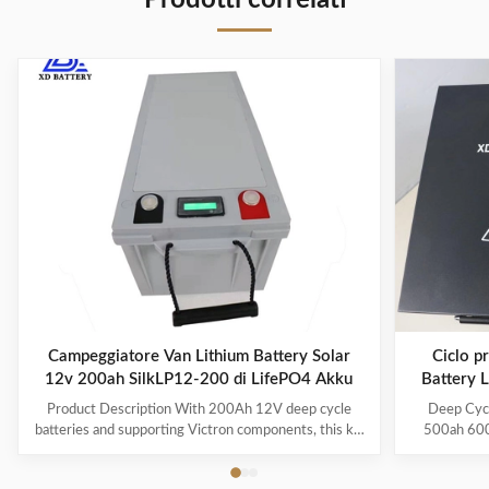
Prodotti correlati
Campeggiatore Van Lithium Battery Solar
Ciclo p
12v 200ah SilkLP12-200 di LifePO4 Akku
Battery 
Product Description With 200Ah 12V deep cycle
Deep Cyc
batteries and supporting Victron components, this kit
500ah 600a
is perfect for your van or overland conversion. Part of
power/ca
our new line of Battle Born Energy kits, the Van
Description 