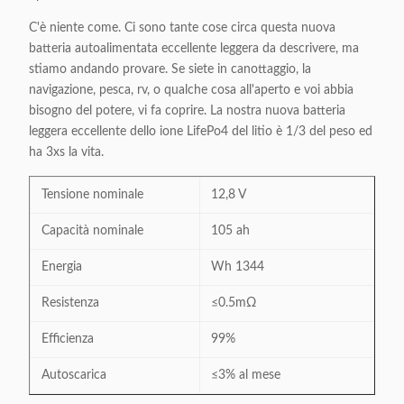
C'è niente come. Ci sono tante cose circa questa nuova
batteria autoalimentata eccellente leggera da descrivere, ma
stiamo andando provare. Se siete in canottaggio, la
navigazione, pesca, rv, o qualche cosa all'aperto e voi abbia
bisogno del potere, vi fa coprire. La nostra nuova batteria
leggera eccellente dello ione LifePo4 del litio è 1/3 del peso ed
ha 3xs la vita.
Tensione nominale
12,8 V
Capacità nominale
105 ah
Energia
Wh 1344
Resistenza
≤0.5mΩ
Efficienza
99%
Autoscarica
≤3% al mese