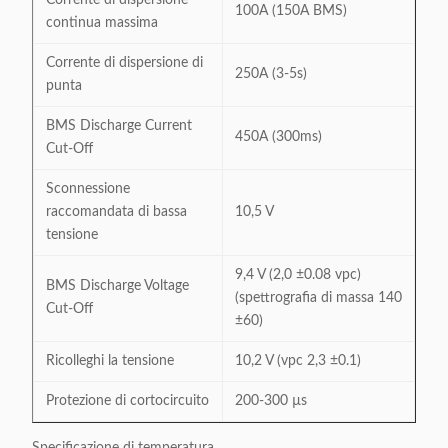
Corrente di dispersione
100A (150A BMS)
continua massima
Corrente di dispersione di
250A (3-5s)
punta
BMS Discharge Current
450A (300ms)
Cut-Off
Sconnessione
raccomandata di bassa
10,5 V
tensione
9,4 V (2,0 ±0.08 vpc)
BMS Discharge Voltage
(spettrografia di massa 140
Cut-Off
±60)
Ricolleghi la tensione
10,2 V (vpc 2,3 ±0.1)
Protezione di cortocircuito
200-300 µs