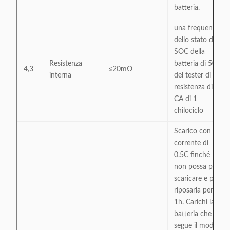
batteria.
una frequenza
dello stato del
SOC della
Resistenza
batteria di 50%
4,3
≤20mΩ
interna
del tester di
resistenza di
CA di 1
chilociclo
Scarico con la
corrente di
0.5C finché
non possa più
scaricare e poi
riposarla per
1h. Carichi la
batteria che
segue il modo