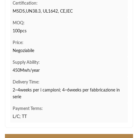
Certification:
MSDS,UN38.3, UL1642, CE,IEC
MOQ:
100pcs
Price:
Negoziabile
Supply Ability:
450Mwh/year
Delivery Time:
2~4weeks per i campioni; 4~6weeks per fabbricazione in
serie
Payment Terms:
L/C; TT