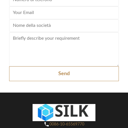
Send
0086-10-65569770