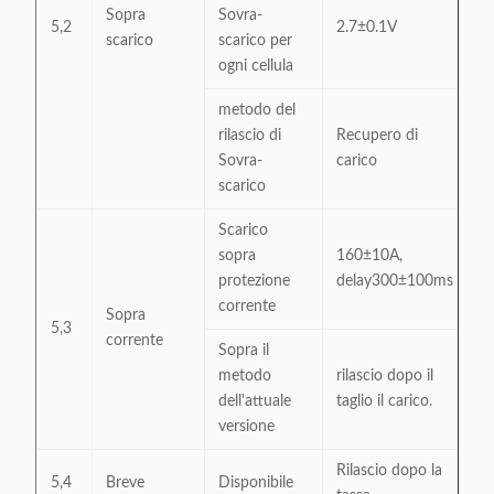
Sopra
Sovra-
5,2
2.7±0.1V
scarico
scarico per
ogni cellula
metodo del
rilascio di
Recupero di
Sovra-
carico
scarico
Scarico
sopra
160±10A,
protezione
delay300±100ms
corrente
Sopra
5,3
corrente
Sopra il
metodo
rilascio dopo il
dell'attuale
taglio il carico.
versione
Rilascio dopo la
5,4
Breve
Disponibile