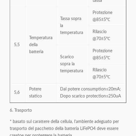
tassa
Protezione
Tassa sopra
@85±5℃
la
Rilascio
temperatura
Temperatura
@70±5℃
5,5
della
Protezione
batteria
Scarico
@85±5℃
sopra la
Rilascio
temperatura
@70±5℃
Potere
Dal potere consumption≤20mA;
5,6
statico
Dopo scarico protection≤250uA
6. Trasporto
* basato sul carattere della cellula, l'ambiente adeguato per
trasporto del pacchetto della batteria LiFePO4 deve essere
creatoe per proteggere la batteria.