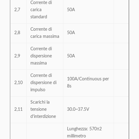
Corrente di
2,7
carica
50A
standard
Corrente di
2,8
50A
carica massima
Corrente di
2,9
dispersione
50A
massima
Corrente di
100A/Continuous per
2,10
dispersione di
8s
impulso
Scarichi la
2,11
tensione
30.0~37.5V
d'interdizione
Lunghezza: 570±2
millimetro