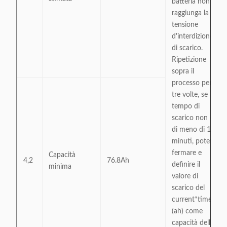
batteria non
raggiunga la
tensione
d'interdizione
di scarico.
Ripetizione
sopra il
processo per
tre volte, se il
tempo di
scarico non è
di meno di 120
minuti, potete
fermare e
Capacità
4,2
76.8Ah
definire il
minima
valore di
scarico del
current*time
(ah) come
capacità della