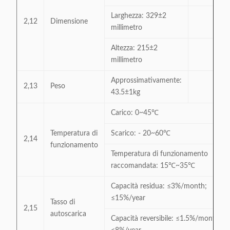
Larghezza: 329±2
2,12
Dimensione
millimetro
Altezza: 215±2
millimetro
Approssimativamente:
2,13
Peso
43.5±1kg
Carico: 0~45℃
Temperatura di
Scarico: - 20~60℃
2,14
funzionamento
Temperatura di funzionamento
raccomandata: 15℃~35℃
Capacità residua: ≤3%/month;
≤15%/year
Tasso di
2,15
autoscarica
Capacità reversibile: ≤1.5%/month;