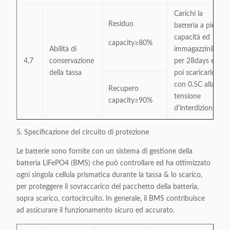
Carichi la
Residuo
batteria a piena
capacità ed
capacity≥80%
Abilità di
immagazzinila
4,7
conservazione
per 28days e
della tassa
poi scaricarlo
con 0.5C alla
Recupero
tensione
capacity≥90%
d'interdizione.
5. Specificazione del circuito di protezione
Le batterie sono fornite con un sistema di gestione della
batteria LiFePO4 (BMS) che può controllare ed ha ottimizzato
ogni singola cellula prismatica durante la tassa & lo scarico,
per proteggere il sovraccarico del pacchetto della batteria,
sopra scarico, cortocircuito. In generale, il BMS contribuisce
ad assicurare il funzionamento sicuro ed accurato.