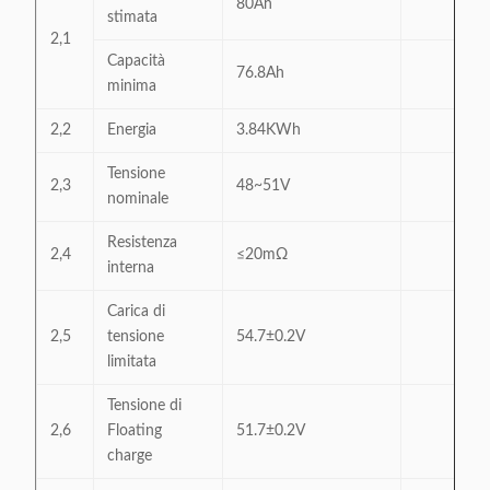
80Ah
stimata
2,1
Capacità
76.8Ah
minima
2,2
Energia
3.84KWh
Tensione
2,3
48~51V
nominale
Resistenza
2,4
≤20mΩ
interna
Carica di
2,5
tensione
54.7±0.2V
limitata
Tensione di
2,6
Floating
51.7±0.2V
charge