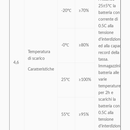
25±5℃ la
-20℃
≥70%
batteria con la
corrente di
0.5C alla
tensione
d'interdizione
-0℃
≥80%
ed alla capacità
Temperatura
record della
di scarico
tassa.
4,6
Immagazzini la
Caratteristiche
batteria alle
varie
25℃
≥100%
temperature
per 2h e
scarichi la
batteria con
0.5C alla
55℃
≥95%
tensione
d'interdizione.