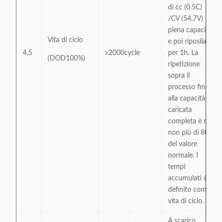
di cc (0.5C)
/CV (54.7V) alla
piena capacità
Vita di ciclo
e poi riposila
4,5
≥2000cycle
per 1h. La
(DOD100%)
ripetizione
sopra il
processo fino
alla capacità
caricata
completa è non
non più di 80%
del valore
normale. I
tempi
accumulati è
definito come
vita di ciclo.
A scarico