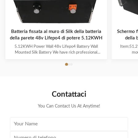
Batteria fissata al muro di Silk della batteria
Schermo f
della parete 48v Lifepo4 di potere 5.12KWH
della 
5.12KWH Power Wall 48v Lifepo4 Battery Wall
Item:51.2
Mounted Silk Battery We have rich professional
mou
experience and diversified overall solutions in related
620*370*205
fields. In the field of energy storage, we are
40KG Max 
committed to providing customers with perfect smart
dischar
power energy solutions, providing customers with
5.12KWH C
stable and reliable lithium battery products and
Screen: YE
charging and discharging equipment. Item:51.2V
number pr
Contattaci
100AH lifepo4 battery module, Wall mountable,
series 16S
Power wall. Dimension: 620*370*205mm (Length
discharg
Rec
You Can Contact Us At Anytime!