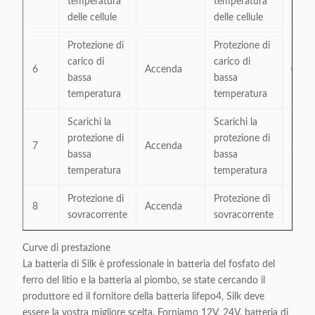
temperatura
temperatura
delle cellule
delle cellule
Protezione di
Protezione di
carico di
carico di
6
Accenda
0℃
bassa
bassa
temperatura
temperatura
Scarichi la
Scarichi la
protezione di
protezione di
7
Accenda
-20
bassa
bassa
temperatura
temperatura
Protezione di
Protezione di
8
Accenda
105A
sovracorrente
sovracorrente
Curve di prestazione
La batteria di Silk è professionale in batteria del fosfato del
ferro del litio e la batteria al piombo, se state cercando il
produttore ed il fornitore della batteria lifepo4, Silk deve
essere la vostra migliore scelta. Forniamo 12V, 24V, batteria di