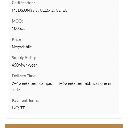
Certification:
MSDS,UN38.3, UL1642, CE,IEC
MOQ:
100pcs
Price:
Negoziabile
Supply Ability:
450Mwh/year
Delivery Time:
2~4weeks per i campioni; 4~6weeks per fabbricazione in
serie
Payment Terms:
L/C; TT