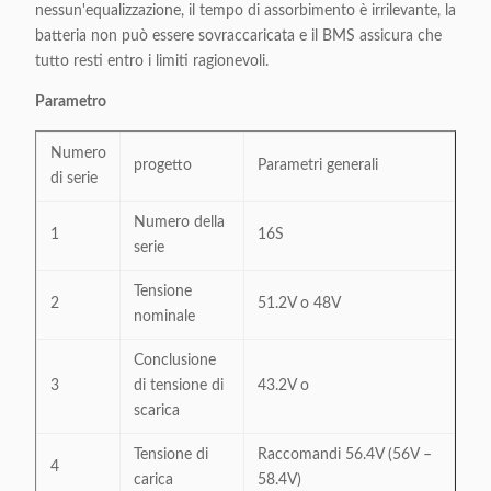
nessun'equalizzazione, il tempo di assorbimento è irrilevante, la
batteria non può essere sovraccaricata e il BMS assicura che
tutto resti entro i limiti ragionevoli.
Parametro
Numero
progetto
Parametri generali
di serie
Numero della
1
16S
serie
Tensione
2
51.2V o 48V
nominale
Conclusione
3
di tensione di
43.2V o
scarica
Tensione di
Raccomandi 56.4V (56V –
4
carica
58.4V)