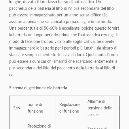
lunghe, dovuto il loro tasso basso di autoscarica. Un
pacchetto della batteria al litio di rv, pila secondaria del litio
può essere immagazzinato per un anno senza difficoltà;
assicuri appena che sia caricato prima di agire in tal modo.
Una percentuale di 50-60% è eccellente, poichè questo fornirà
la batteria un lungo periodo prima che l'autoscarica ottenga il
modo di tensione troppo vicino alla soglia critica. Se dovete
immagazzinare le batterie per i periodi più lunghi, sia sicuro di
staccare semplicemente tutti i cavi da loro. Quel modo là non
può essere alcuni carichi smarriti che scaricano lentamente la
pila secondaria del litio del pacchetto della batteria al litio di
rv.
Sistema di gestione della batteria
Allarme di
Valor
nome di
Regolazione
S/N
tensione delle
delle
funzione
di funzione
cellule
regol
Protezione di