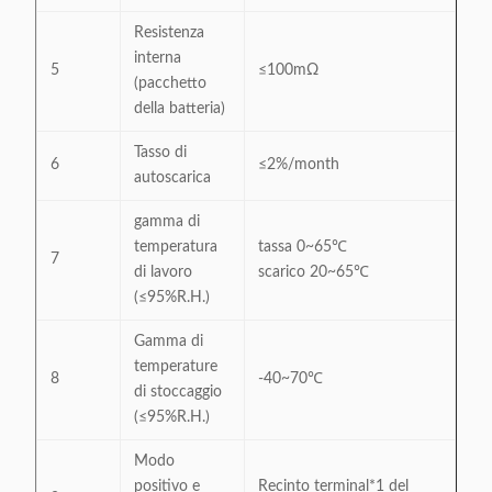
Resistenza
interna
5
≤100mΩ
(pacchetto
della batteria)
Tasso di
6
≤2%/month
autoscarica
gamma di
temperatura
tassa 0~65℃
7
di lavoro
scarico 20~65℃
(≤95%R.H.)
Gamma di
temperature
8
-40~70℃
di stoccaggio
(≤95%R.H.)
Modo
positivo e
Recinto terminal*1 del