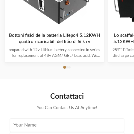
Bottoni fisici della batteria Lifepo4 5.12KWH
Lo scaffal
quattro ricaricabili del litio di Silk rv
5.12KWH 4
ompared with 12v Lithium battery connected in series
95%* Efficie
for replacement of 48v AGM/ GEL/ Lead acid, We
discharge cu
highly recommend a direct 48v lithium battery pack,
its capacit
which is more powerful and stable in performance. If
run-time c
you are a golf cart dealer or fleet manager, to start
product i
offering your customers the best-in-class lithium golf
power and i
cart battery by becoming a Silk dealer. From no
effect, no m
maintenance to faster charge times, lithium batteries
used as soo
Contattaci
have many advantages over lead-acid. Silk Lithium
ion is a lit
batteries feature
You Can Contact Us At Anytime!