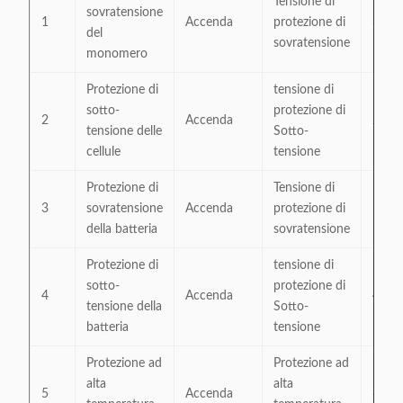
Tensione di
sovratensione
1
Accenda
protezione di
375
del
sovratensione
monomero
Protezione di
tensione di
sotto-
protezione di
2
Accenda
270
tensione delle
Sotto-
cellule
tensione
Protezione di
Tensione di
3
sovratensione
Accenda
protezione di
57.6
della batteria
sovratensione
Protezione di
tensione di
sotto-
protezione di
4
Accenda
43.2
tensione della
Sotto-
batteria
tensione
Protezione ad
Protezione ad
alta
alta
5
Accenda
65℃