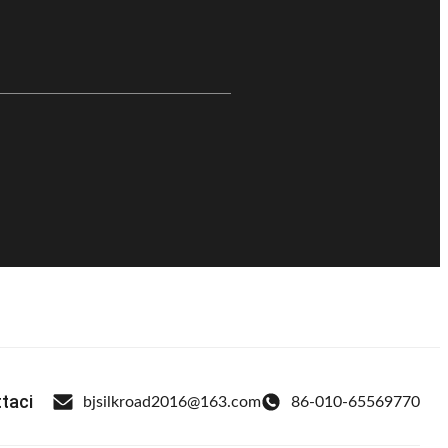
taci
bjsilkroad2016@163.com
86-010-65569770