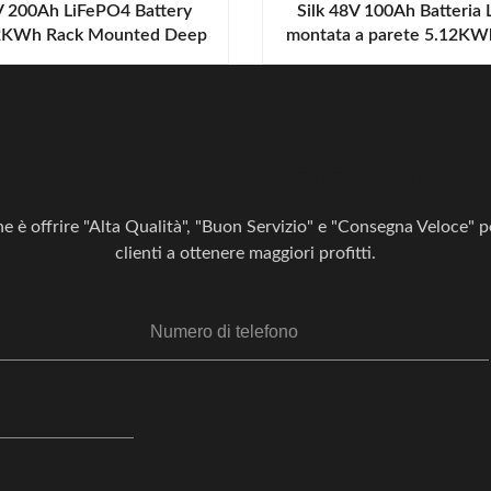
V 200Ah LiFePO4 Battery
Silk 48V 100Ah Batteria
12KWh Rack Mounted Deep
montata a parete 5.12KWh
hium Battery per RV Sistema
ricaricabile al litio ferro fo
umulo di energia solare
deposito di energia solare
ri esperti e ottenete una co
e è offrire "Alta Qualità", "Buon Servizio" e "Consegna Veloce" pe
clienti a ottenere maggiori profitti.