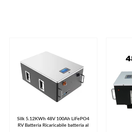
Silk 5.12KWh 48V 100Ah LiFePO4
RV Batteria Ricaricabile batteria al
litio con Smart BMS per RV Camper