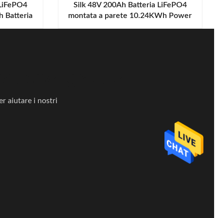
 LiFePO4
Silk 48V 200Ah Batteria LiFePO4
 Batteria
montata a parete 10.24KWh Power
sfato per il
Wall Deep Cycle Batteria al litio
 domestico
ricaricabile per la casa solare
nsulenza gratuita!
r aiutare i nostri