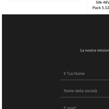
Silk 48
Sistema solare
Pack 5.
Cycle Lit
di acc
Contattate i nost
La nostra mission