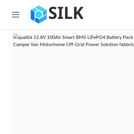
Casa
>
prodotti
>
batteria ricaricabile lifepo4
>
12.8V 100Ah Sm