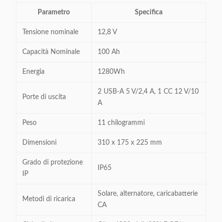
Parametro
Specifica
Tensione nominale
12,8 V
Capacità Nominale
100 Ah
Energia
1280Wh
2 USB-A 5 V/2,4 A, 1 CC 12 V/10
Porte di uscita
A
Peso
11 chilogrammi
Dimensioni
310 x 175 x 225 mm
Grado di protezione
IP65
IP
Solare, alternatore, caricabatterie
Metodi di ricarica
CA