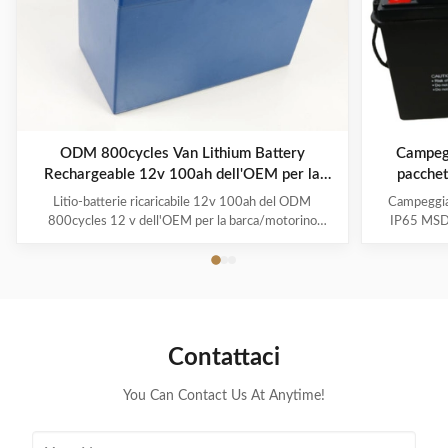
ODM 800cycles Van Lithium Battery
Campegg
Rechargeable 12v 100ah dell'OEM per la
pacchet
barca/motorino elettrici
c
Litio-batterie ricaricabile 12v 100ah del ODM
Campeggiat
800cycles 12 v dell'OEM per la barca/motorino
IP65 MSDS
elettrici /Boats/Electric Folklifts Descrizione di
Lifepo4 Al
prodotto Rapporto del peso/potere - una batteria
all'uso de
profonda tipica del ciclo 100 ah LiFePO4 pesa circa 31
elettrica, s
libbra. Una batteria al piombo comparabile è due ...
anche usa
Contattaci
You Can Contact Us At Anytime!